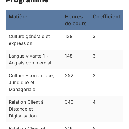
Matière
Heures
Coefficient
de cours
Culture générale et
128
3
expression
Langue vivante 1 :
148
3
Anglais commercial
Culture Économique,
252
3
Juridique et
Managériale
Relation Client à
340
4
Distance et
Digitalisation
Relation Client et
216
5