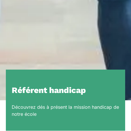
Référent handicap
Découvrez dés à présent la mission handicap de
notre école